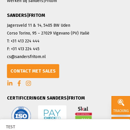
Werken bij Sanders|Fritom
SANDERS|FRITOM
Jagersveld 11 & 14, 5405 BW Uden
Corso Torino, 95 – 27029 Vigevano (PV) Italië
T: +31 413 224 444
F: +31 413 224 445
cs@sandersfritom.nl
CONTACT MET SALES
CERTIFICERINGEN SANDERS|FRITOM
TRACKING
TEST