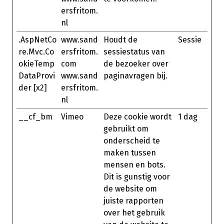
ersfritom.
nl
.AspNetCo
www.sand
Houdt de
Sessie
re.Mvc.Co
ersfritom.
sessiestatus van
okieTemp
com
de bezoeker over
DataProvi
www.sand
paginavragen bij.
der [x2]
ersfritom.
nl
__cf_bm
Vimeo
Deze cookie wordt
1 dag
gebruikt om
onderscheid te
maken tussen
mensen en bots.
Dit is gunstig voor
de website om
juiste rapporten
over het gebruik