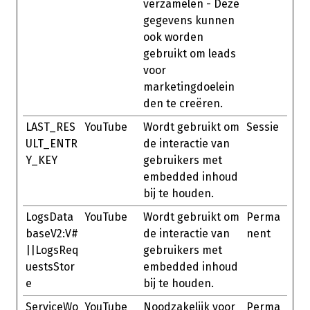
verzamelen - Deze
gegevens kunnen
ook worden
gebruikt om leads
voor
marketingdoelein
den te creëren.
LAST_RES
YouTube
Wordt gebruikt om
Sessie
ULT_ENTR
de interactie van
Y_KEY
gebruikers met
embedded inhoud
bij te houden.
LogsData
YouTube
Wordt gebruikt om
Perma
baseV2:V#
de interactie van
nent
||LogsReq
gebruikers met
uestsStor
embedded inhoud
e
bij te houden.
ServiceWo
YouTube
Noodzakelijk voor
Perma