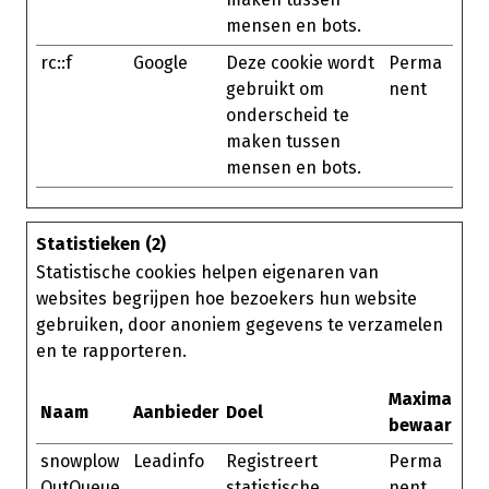
mensen en bots.
rc::f
Google
Deze cookie wordt
Perma
gebruikt om
nent
onderscheid te
maken tussen
mensen en bots.
Statistieken (2)
Statistische cookies helpen eigenaren van
websites begrijpen hoe bezoekers hun website
gebruiken, door anoniem gegevens te verzamelen
en te rapporteren.
Maximale
Naam
Aanbieder
Doel
bewaarterm
snowplow
Leadinfo
Registreert
Perma
OutQueue
statistische
nent