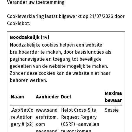
Verander uw toestemming
Cookieverklaring laatst bijgewerkt op 21/07/2026 door
Cookiebot
:
Noodzakelijk (14)
Noodzakelijke cookies helpen een website
bruikbaarder te maken, door basisfuncties als
paginanavigatie en toegang tot beveiligde
gedeelten van de website mogelijk te maken.
Zonder deze cookies kan de website niet naar
behoren werken.
Maximale
Naam
Aanbieder
Doel
bewaarterm
.AspNetCo
www.sand
Helpt Cross-Site
Sessie
re.Antifor
ersfritom.
Request Forgery
gery.# [x2]
com
(CSRF) -aanvallen
www.sand
te voorkomen.