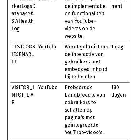
rkerLogsD
de implementatie
nent
atabase#
en functionaliteit
SWHealth
van YouTube-
Log
video's op de
website.
TESTCOOK
YouTube
Wordt gebruikt om
1 dag
IESENABL
de interactie van
ED
gebruikers met
embedded inhoud
bij te houden.
VISITOR_I
YouTube
Probeert de
180
NFO1_LIV
bandbreedte van
dagen
E
gebruikers te
schatten op
pagina's met
geïntegreerde
YouTube-video's.