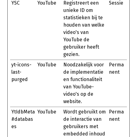
YSC
YouTube
Registreert een
Sessie
unieke ID om
statistieken bij te
houden van welke
video's van
YouTube de
gebruiker heeft
gezien.
yt-icons-
YouTube
Noodzakelijk voor
Perma
last-
de implementatie
nent
purged
en functionaliteit
van YouTube-
video's op de
website.
YtIdbMeta
YouTube
Wordt gebruikt om
Perma
#databas
de interactie van
nent
es
gebruikers met
embedded inhoud