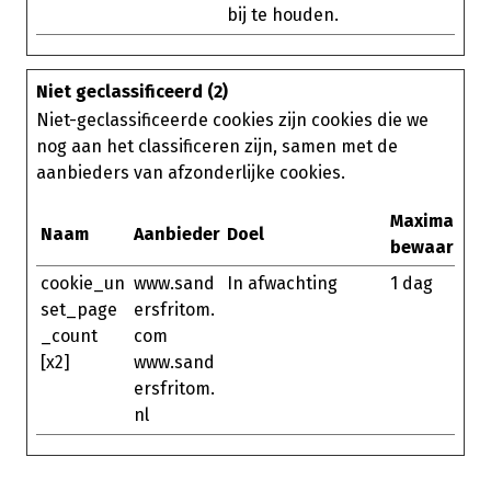
bij te houden.
Niet geclassificeerd (2)
Niet-geclassificeerde cookies zijn cookies die we
nog aan het classificeren zijn, samen met de
aanbieders van afzonderlijke cookies.
Maximale
Naam
Aanbieder
Doel
bewaarterm
cookie_un
www.sand
In afwachting
1 dag
set_page
ersfritom.
_count
com
[x2]
www.sand
ersfritom.
nl