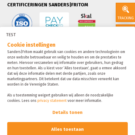
CERTIFICERINGEN SANDERS|FRITOM
TRACKING
TEST
CONTACT
Cookie instellingen
Sanders|Fritom maakt gebruik van cookies en andere technologieën om
onze website betrouwbaar en veilig te houden en om de prestaties te
SALES
meten. Hiervoor verzamelen wij informatie over gebruikers, hun gedrag
en hun toestellen. Als u kiest voor ‘Alles toestaan', gaat u ermee akkoord
dat wij deze informatie delen met derde partijen, zoals onze
marketingpartners. Dit betekent dat uw data misschien verwerkt kan
SUSTAIN
worden in de Verenigde Staten.
Als u toestemming weigert gebruiken wij alleen de noodzakelijke
cookies. Lees ons
privacy statement
voor meer informatie.
Sanders|Fritom is onderdeel van de Fritom Group
FAQ
Details tonen
Copyright 2026
Privacybeleid
Alles toestaan
Sanctie statement