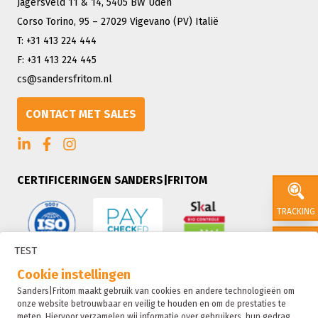
Jagersveld 11 & 14, 5405 BW Uden
Corso Torino, 95 – 27029 Vigevano (PV) Italië
T: +31 413 224 444
F: +31 413 224 445
cs@sandersfritom.nl
CONTACT MET SALES
CERTIFICERINGEN SANDERS|FRITOM
TRACKING
TEST
CONTACT
Cookie instellingen
Sanders|Fritom maakt gebruik van cookies en andere technologieën om
onze website betrouwbaar en veilig te houden en om de prestaties te
SALES
meten. Hiervoor verzamelen wij informatie over gebruikers, hun gedrag