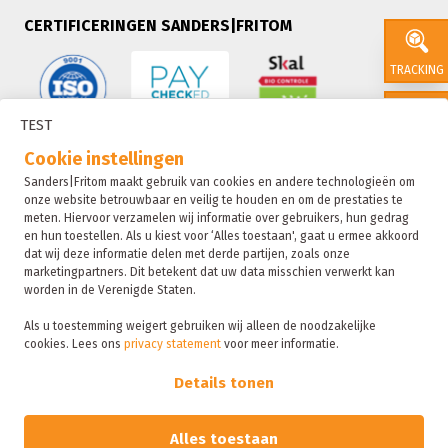
CERTIFICERINGEN SANDERS|FRITOM
TRACKING
TEST
CONTACT
Cookie instellingen
Sanders|Fritom maakt gebruik van cookies en andere technologieën om
onze website betrouwbaar en veilig te houden en om de prestaties te
SALES
meten. Hiervoor verzamelen wij informatie over gebruikers, hun gedrag
en hun toestellen. Als u kiest voor ‘Alles toestaan', gaat u ermee akkoord
dat wij deze informatie delen met derde partijen, zoals onze
marketingpartners. Dit betekent dat uw data misschien verwerkt kan
SUSTAIN
worden in de Verenigde Staten.
Als u toestemming weigert gebruiken wij alleen de noodzakelijke
cookies. Lees ons
privacy statement
voor meer informatie.
Sanders|Fritom is onderdeel van de Fritom Group
FAQ
Details tonen
Copyright 2026
Privacybeleid
Alles toestaan
Sanctie statement