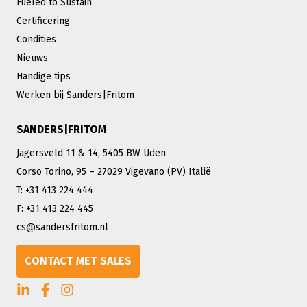
Fueled to Sustain
Certificering
Condities
Nieuws
Handige tips
Werken bij Sanders|Fritom
SANDERS|FRITOM
Jagersveld 11 & 14, 5405 BW Uden
Corso Torino, 95 – 27029 Vigevano (PV) Italië
T: +31 413 224 444
F: +31 413 224 445
cs@sandersfritom.nl
CONTACT MET SALES