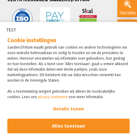
TRACKING
TEST
CONTACT
Cookie instellingen
Sanders|Fritom maakt gebruik van cookies en andere technologieën om
onze website betrouwbaar en veilig te houden en om de prestaties te
SALES
meten. Hiervoor verzamelen wij informatie over gebruikers, hun gedrag
en hun toestellen. Als u kiest voor ‘Alles toestaan', gaat u ermee akkoord
dat wij deze informatie delen met derde partijen, zoals onze
marketingpartners. Dit betekent dat uw data misschien verwerkt kan
SUSTAIN
worden in de Verenigde Staten.
Als u toestemming weigert gebruiken wij alleen de noodzakelijke
cookies. Lees ons
privacy statement
voor meer informatie.
Sanders|Fritom is onderdeel van de Fritom Group
FAQ
Details tonen
Copyright 2026
Privacybeleid
Alles toestaan
Sanctie statement