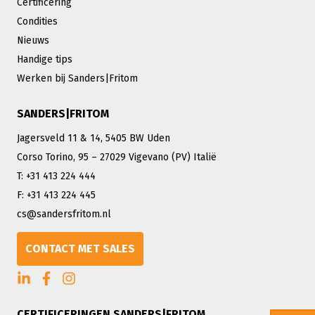
Certificering
Condities
Nieuws
Handige tips
Werken bij Sanders|Fritom
SANDERS|FRITOM
Jagersveld 11 & 14, 5405 BW Uden
Corso Torino, 95 – 27029 Vigevano (PV) Italië
T: +31 413 224 444
F: +31 413 224 445
cs@sandersfritom.nl
CONTACT MET SALES
CERTIFICERINGEN SANDERS|FRITOM