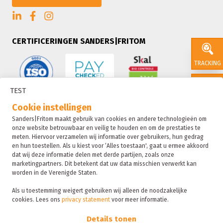
CERTIFICERINGEN SANDERS|FRITOM
TRACKING
TEST
CONTACT
Cookie instellingen
Sanders|Fritom maakt gebruik van cookies en andere technologieën om
onze website betrouwbaar en veilig te houden en om de prestaties te
SALES
meten. Hiervoor verzamelen wij informatie over gebruikers, hun gedrag
en hun toestellen. Als u kiest voor ‘Alles toestaan', gaat u ermee akkoord
dat wij deze informatie delen met derde partijen, zoals onze
marketingpartners. Dit betekent dat uw data misschien verwerkt kan
SUSTAIN
worden in de Verenigde Staten.
Als u toestemming weigert gebruiken wij alleen de noodzakelijke
cookies. Lees ons
privacy statement
voor meer informatie.
Sanders|Fritom is onderdeel van de Fritom Group
FAQ
Details tonen
Copyright 2026