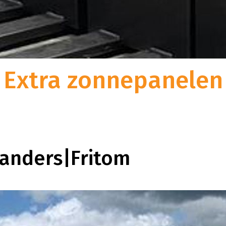
Fueled to Sustain
w goederen veilig op te
t gemak van warehousing en distributie in één?
nders|Fritom aan het goede
t totale logistieke oplossingen van Sanders|Fritom
Bij Sanders|Fritom zijn wij bewust
r een in 2020
eft u geen omkijken meer naar de logistieke keten.
onze strategie hebben we bepaald
rgen wij
centrum van bijna 20.000
logistiek dienstverlener willen o
an 24-
bben we ons nieuwe
duurzame
maatschappelijke bet
ersveld 11 te Uden, vlakbij
Extra zonnepanelen
combineren met klantgerichtheid, f
indrukwekkende capaciteit
ondernemerschap.
er en ruimte voor 20.000
anders|Fritom