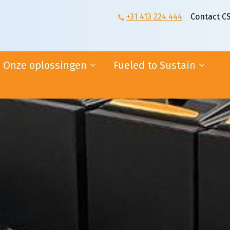
+31 413 224 444
Contact C
Onze oplossingen
Fueled to Sustain
n
Supplier logistics
Duurzaam rijden
E-fulfilment
Duurzaam bouwen
Online diensten
Duurzaam ondernemen
Ambassadeurs
ogistiek