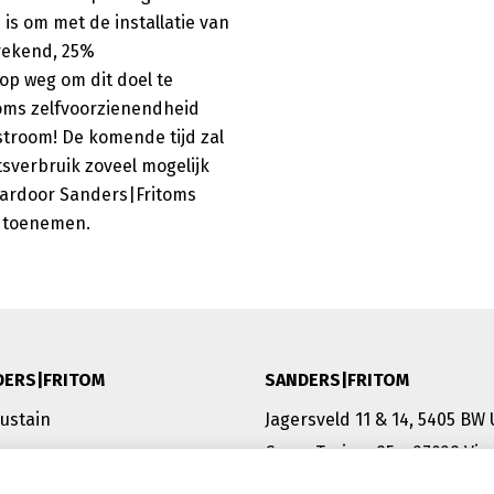
s om met de installatie van
rekend, 25%
d op weg om dit doel te
toms zelfvoorzienendheid
troom! De komende tijd zal
tsverbruik zoveel mogelijk
waardoor Sanders|Fritoms
l toenemen.
DERS|FRITOM
SANDERS|FRITOM
Sustain
Jagersveld 11 & 14, 5405 BW
ng
Corso Torino, 95 – 27029 Vig
Italië