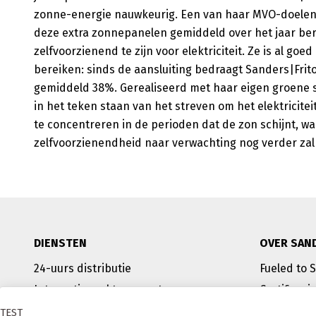
zonne-energie nauwkeurig. Een van haar MVO-doelen i
deze extra zonnepanelen gemiddeld over het jaar be
zelfvoorzienend te zijn voor elektriciteit. Ze is al goe
bereiken: sinds de aansluiting bedraagt Sanders|Fri
gemiddeld 38%. Gerealiseerd met haar eigen groene s
in het teken staan van het streven om het elektricitei
te concentreren in de perioden dat de zon schijnt, 
zelfvoorzienendheid naar verwachting nog verder za
DIENSTEN
OVER SAN
24-uurs distributie
Fueled to 
Internationaal transport
Certificeri
ADR-transport
Condities
TEST