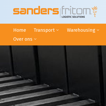
Home
Transport
Warehousing
Over ons
24-uurs distributie door heel
VAS en VAL activiteite
de Benelux
Warehousing
Het Succes van Sanders|Fritom
Internationaal transport
Bonded Warehouse
Wat ons drijft
ADR-transport
Handige tips
Intermodaal Transport -
Condities
Nederland / Italië
Warehousing
L