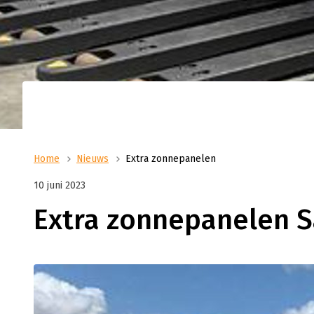
Op zoek naar ruimte om u
He
slaan? Dan bent u bij Sa
Me
Over ons
Transport / Distributie
adres. Wij beschikken ove
he
Logistiek als passie: dat is hoe wij bij Sanders|Fritom
Vanuit ons distributiecentrum in Uden verzo
nieuwgebouwd distributie
omgaan met onze dagelijkse bedrijfsvoering. Meer
de opslag en distributie van uw goederen. V
m2. In augustus 2023 he
weten over ons?
uurs distributie tot aan ADR-transport.
warehouse geopend op Jag
ons hoofdpand. Met een 
van 10.000 vierkante met
palletplaatsen.
Home
Nieuws
Extra zonnepanelen
10 juni 2023
Extra zonnepanelen S