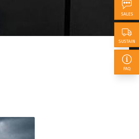
 van onze impact. In
SALES
 dat we ons als
nderscheiden door
rokkenheid
te
SUSTAIN
lexibiliteit en
FAQ