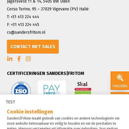
Jagersveld 11 & 14, 5405 BW Uden
Corso Torino, 95 – 27029 Vigevano (PV) Italië
T: +31 413 224 444
F: +31 413 224 445
cs@sandersfritom.nl
CONTACT MET SALES
CERTIFICERINGEN SANDERS|FRITOM
TRACKING
TEST
CONTACT
Cookie instellingen
Sanders|Fritom maakt gebruik van cookies en andere technologieën om
onze website betrouwbaar en veilig te houden en om de prestaties te
SALES
meten. Hiervoor verzamelen wij informatie over gebruikers, hun gedrag