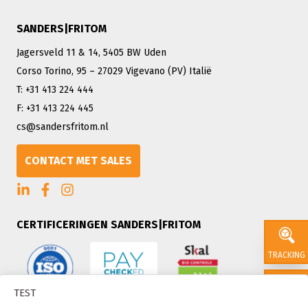
SANDERS|FRITOM
Jagersveld 11 & 14, 5405 BW Uden
Corso Torino, 95 – 27029 Vigevano (PV) Italië
T: +31 413 224 444
F: +31 413 224 445
cs@sandersfritom.nl
CONTACT MET SALES
CERTIFICERINGEN SANDERS|FRITOM
TRACKING
TEST
CONTACT