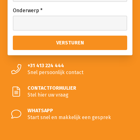
Onderwerp
*
+31 413 224 444
Snel persoonlijk contact
CONTACTFORMULIER
Stel hier uw vraag
WHATSAPP
Start snel en makkelijk een gesprek